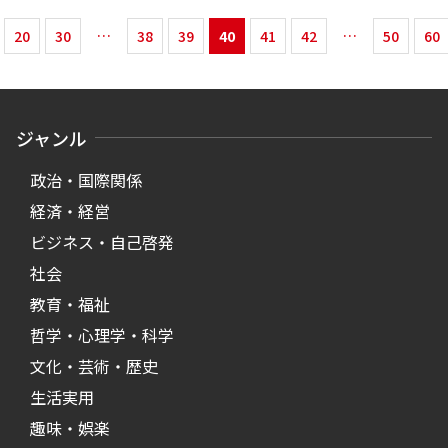
20
30
38
39
40
41
42
50
60
ジャンル
政治・国際関係
経済・経営
ビジネス・自己啓発
社会
教育・福祉
哲学・心理学・科学
文化・芸術・歴史
生活実用
趣味・娯楽