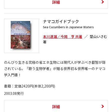
詳細
ナマコガイドブック
Sea Cucumbers in Japanese Waters
本川達雄／今岡 亨 共著
楚山いさむ
著
のんびり生きる究極の省エネ生物には現代人が学ぶべき叡智が隠
されている。「歌う生物学者」が贈る世界初＆世界唯一のナマコ
学入門書！
書籍：定価2420円(本体2,200円)
2003.08発行
詳細