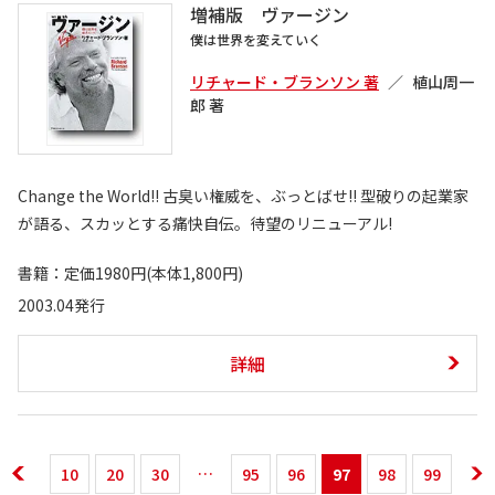
増補版 ヴァージン
僕は世界を変えていく
リチャード・ブランソン 著
植山周一
郎 著
Change the World!! 古臭い権威を、ぶっとばせ!! 型破りの起業家
が語る、スカッとする痛快自伝。待望のリニューアル!
書籍：定価1980円(本体1,800円)
2003.04発行
詳細
10
20
30
95
96
97
98
99