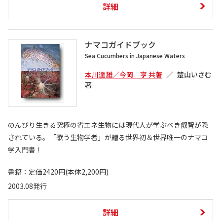
詳細
ナマコガイドブック
Sea Cucumbers in Japanese Waters
本川達雄／今岡 亨 共著
楚山いさむ
著
のんびり生きる究極の省エネ生物には現代人が学ぶべき叡智が隠
されている。「歌う生物学者」が贈る世界初＆世界唯一のナマコ
学入門書！
書籍：定価2420円(本体2,200円)
2003.08発行
詳細