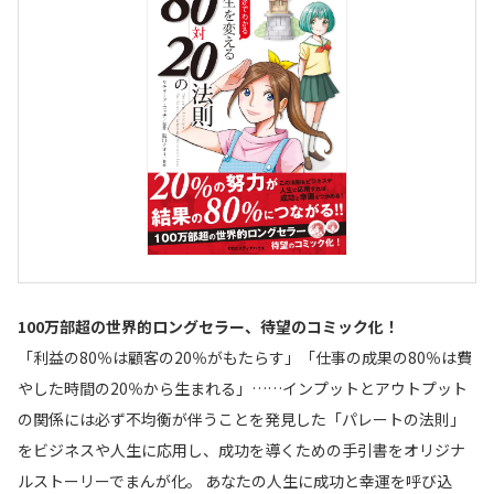
1
00
万部超の世界的ロングセラー、待望のコミック化！
「利益の80％は顧客の20％がもたらす」「仕事の成果の80％は費
やした時間の20％から生まれる」……インプットとアウトプット
の関係には必ず不均衡が伴うことを発見した「パレートの法則」
をビジネスや人生に応用し、成功を導くための手引書をオリジナ
ルストーリーでまんが化。 あなたの人生に成功と幸運を呼び込