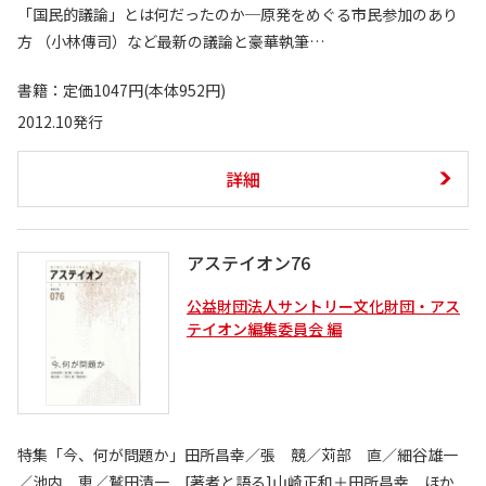
「国民的議論」とは何だったのか─原発をめぐる市民参加のあり
方 （小林傳司）など最新の議論と豪華執筆…
書籍：定価1047円(本体952円)
2012.10発行
詳細
アステイオン76
公益財団法人サントリー文化財団・アス
テイオン編集委員会 編
特集「今、何が問題か」田所昌幸／張 競／苅部 直／細谷雄一
／池内 恵／鷲田清一 [著者と語る]山崎正和＋田所昌幸 ほか