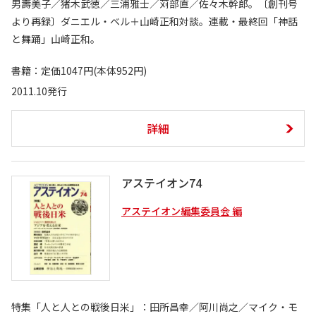
男壽美子／猪木武徳／三浦雅士／苅部直／佐々木幹郎。〔創刊号
より再録〕ダニエル・ベル＋山崎正和対談。連載・最終回「神話
と舞踊」山崎正和。
書籍：定価1047円(本体952円)
2011.10発行
詳細
アステイオン74
アステイオン編集委員会 編
特集「人と人との戦後日米」：田所昌幸／阿川尚之／マイク・モ