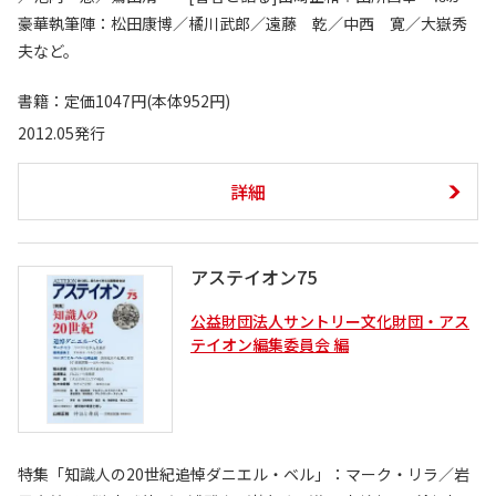
豪華執筆陣：松田康博／橘川武郎／遠藤 乾／中西 寛／大嶽秀
夫など。
書籍：定価1047円(本体952円)
2012.05発行
詳細
アステイオン75
公益財団法人サントリー文化財団・アス
テイオン編集委員会 編
特集「知識人の20世紀――追悼ダニエル・ベル」：マーク・リラ／岩