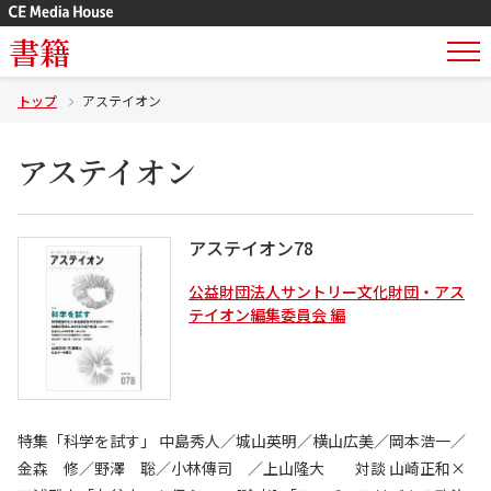
書籍
トップ
アステイオン
アステイオン
アステイオン78
公益財団法人サントリー文化財団・アス
テイオン編集委員会 編
特集「科学を試す」 中島秀人／城山英明／横山広美／岡本浩一／
金森 修／野澤 聡／小林傳司 ／上山隆大 対談 山崎正和×