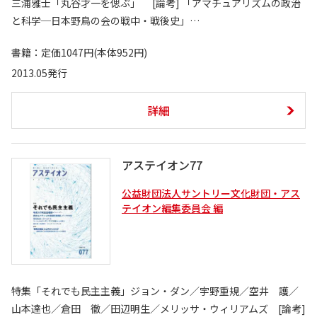
三浦雅士「丸谷才一を偲ぶ」 [論考] 「アマチュアリズムの政治
と科学─日本野鳥の会の戦中・戦後史」…
書籍：定価1047円(本体952円)
2013.05発行
詳細
アステイオン77
公益財団法人サントリー文化財団・アス
テイオン編集委員会 編
特集「それでも民主主義」ジョン・ダン／宇野重規／空井 護／
山本達也／倉田 徹／田辺明生／メリッサ・ウィリアムズ [論考]