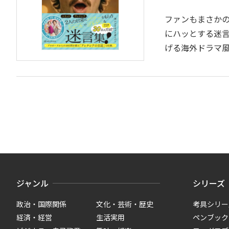
ファンもまさかの
にハッとする迷言
げる海外ドラマ風シ
ジャンル
シリーズ
政治・国際関係
文化・芸術・歴史
考具シリー
経済・経営
生活実用
ペンブック