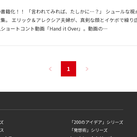
書籍化！！ 「言われてみれば、たしかに…？」 シュールな視
集。 エリック＆アレクシア夫婦が、真剣な顔とイケボで繰り
ョートコント動画「Hand it Over」。動画の…
1
ズ
「200のアイデア」シリーズ
ス
「発想術」シリーズ