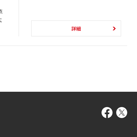
点
広
詳細