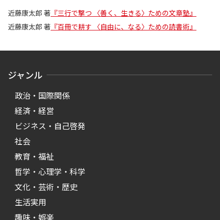
近藤康太郎 著
『三行で撃つ 〈善く、生きる〉ための文章塾』
近藤康太郎 著
『百冊で耕す 〈自由に、なる〉ための読書術』
ジャンル
政治・国際関係
経済・経営
ビジネス・自己啓発
社会
教育・福祉
哲学・心理学・科学
文化・芸術・歴史
生活実用
趣味・娯楽