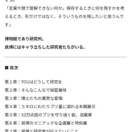
「言葉や頭で理解できない何か。保存するときに何を残すかを考
えるとき、形だけではなく、そういうものを残したいと思うんで
す」
博物館であり研究所。
民博にはキャラ立ちした研究者たちがいる。
■ 目次
第１章：YOUはどうして研究を
第２章：そんなこんなで秘密基地
第３章：博士たちの異常な愛情
第４章：５キロにわたりブツ量に溺れる本館展示
第５章：33万点超のブツを守り抜く砦、収蔵庫
第６章：民博のマニアックな企画展と特別展
第７章：民博と研究者が伝えていくこと