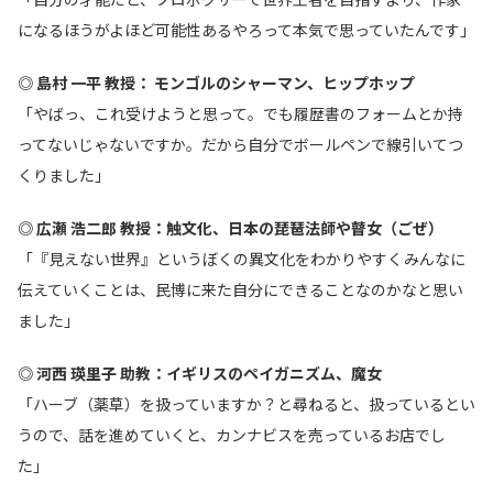
になるほうがよほど可能性あるやろって本気で思っていたんです」
◎ 島村 一平 教授： モンゴルのシャーマン、ヒップホップ
「やばっ、これ受けようと思って。でも履歴書のフォームとか持
ってないじゃないですか。だから自分でボールペンで線引いてつ
くりました」
◎ 広瀬 浩二郎 教授：触文化、日本の琵琶法師や瞽女（ごぜ）
「『見えない世界』というぼくの異文化をわかりやすくみんなに
伝えていくことは、民博に来た自分にできることなのかなと思い
ました」
◎ 河西 瑛里子 助教：イギリスのペイガニズム、魔女
「ハーブ（薬草）を扱っていますか？と尋ねると、扱っているとい
うので、話を進めていくと、カンナビスを売っているお店でし
た」