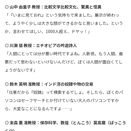
◎ 山中 由里子 教授：比較文学比較文化、驚異と怪異
「『いまに見ておれ』という気持ちで来ました。展示が終わっ
て、ようやく少しは大きな顔ができるかなと思いました。という
か、言わせてほしい、1000人超え、ドヤッ！」
◎ 川瀬 慈 教授：エチオピアの吟遊詩人
「人間にとっては分が悪い時代ですよね。人新世。もう人間、最
悪だって思わないといけないんだけど、ぼくは人間が面白くてし
ょうがないです」
◎ 鈴木 英明 准教授：インド洋の奴隷や物の交易
「仕事だから『奴隷』って検索するでしょ。そしたら、ぼくのパ
ソコンはセーフサーチとか付けていない大人のパソコンですか
ら、大変なことになるんですよ……」
◎ 末森 薫 准教授：保存科学、敦煌（とんこう）莫高窟（ばっこう
くつ）