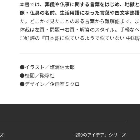
本書では、
葬儀や仏事に関する言葉をはじめ、地獄と
像・仏具の名前、生活用語になった言葉や四文字熟語
た。どこかで見たことのある言葉から難解語まで、ま
体裁は左頁・問題→右頁・解答のスタイル。手軽なペ
○好評の『日本語に似ているようで似ていない 中国
●イラスト／塩浦信太郎
●校閲／聚珍社
●デザイン／企画室ミクロ
ズ
「200のアイデア」シリーズ