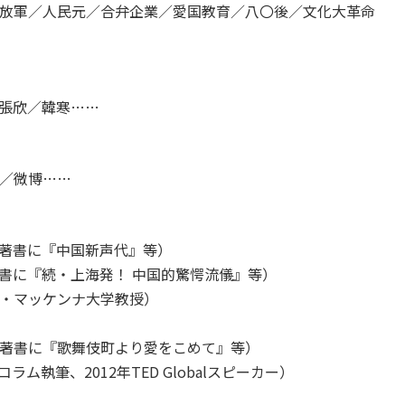
放軍／人民元／合弁企業／愛国教育／八〇後／文化大革命
張欣／韓寒……
／微博……
著書に『中国新声代』等）
書に『続・上海発！ 中国的驚愕流儀』等）
・マッケンナ大学教授）
著書に『歌舞伎町より愛をこめて』等）
執筆、2012年TED Globalスピーカー）