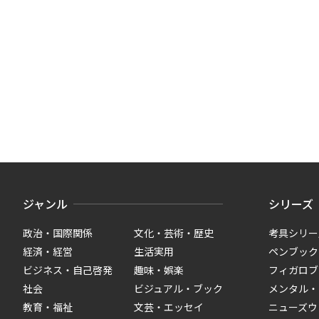
ジャンル
シリーズ
政治・国際関係
文化・芸術・歴史
考具シリー
経済・経営
生活実用
ペンブック
ビジネス・自己啓発
趣味・娯楽
フィガロブ
社会
ビジュアル・ブック
メンタル・
教育・福祉
文芸・エッセイ
ニューズウ