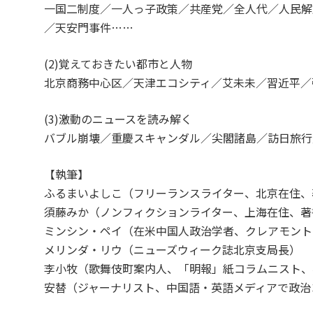
一国二制度／一人っ子政策／共産党／全人代／人民解
／天安門事件……
(2)覚えておきたい都市と人物
北京商務中心区／天津エコシティ／艾未未／習近平／
(3)激動のニュースを読み解く
バブル崩壊／重慶スキャンダル／尖閣諸島／訪日旅行
【執筆】
ふるまいよしこ（フリーランスライター、北京在住、
須藤みか（ノンフィクションライター、上海在住、著
ミンシン・ペイ（在米中国人政治学者、クレアモント
メリンダ・リウ（ニューズウィーク誌北京支局長）
李小牧（歌舞伎町案内人、「明報」紙コラムニスト、
安替（ジャーナリスト、中国語・英語メディアで政治コラム