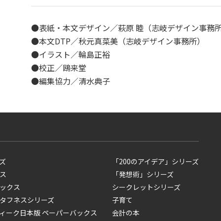
●表紙・本文デザイン／萩原 睦（志岐デザイン事務
●本文DTP／秋元真菜美（志岐デザイン事務所）
●イラスト／輪島正裕
●校正／鴎来堂
●編集協力／清水典子
ズ
「200のアイデア」シリーズ
ス
「発想術」シリーズ
ックス
シークレットシリーズ
タフネスシリーズ
子育て
ィーク日本版 ペーパーバックス
会計の本