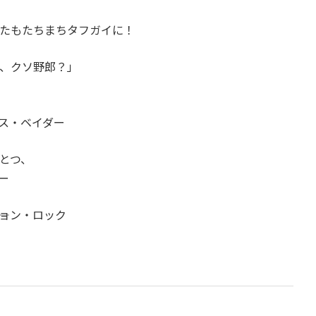
たもたちまちタフガイに！
だ、クソ野郎？」
ース・ベイダー
とつ、
ー
ジョン・ロック