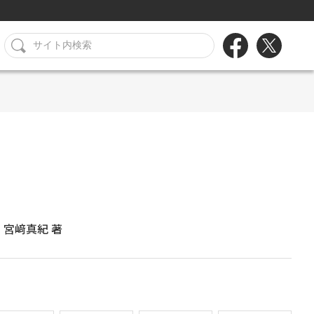
宮﨑真紀 著