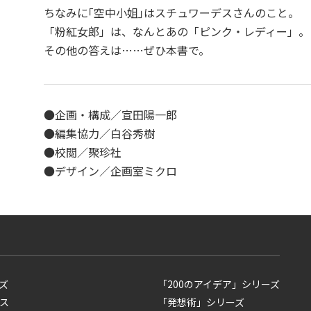
ちなみに｢空中小姐｣はスチュワーデスさんのこと。
「粉紅女郎」は、なんとあの「ピンク・レディー」。
その他の答えは……ぜひ本書で。
●企画・構成／宣田陽一郎
●編集協力／白谷秀樹
●校閲／聚珍社
●デザイン／企画室ミクロ
ズ
「200のアイデア」シリーズ
ス
「発想術」シリーズ