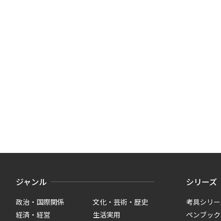
ジャンル
シリーズ
政治・国際関係
文化・芸術・歴史
考具シリー
経済・経営
生活実用
ペンブック