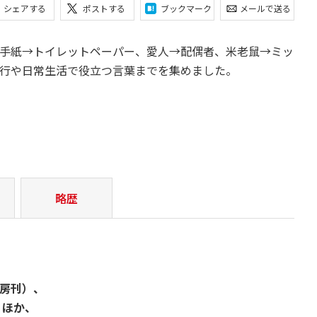
シェアする
ポストする
ブックマーク
メールで送る
手紙→トイレットペーパー、愛人→配偶者、米老鼠→ミッ
行や日常生活で役立つ言葉までを集めました。
略歴
房刊）、
）ほか、