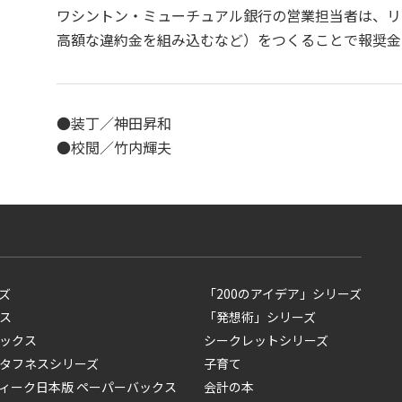
ワシントン・ミューチュアル銀行の営業担当者は、リ
高額な違約金を組み込むなど）をつくることで報奨金
●装丁／神田昇和
●校閲／竹内輝夫
ズ
「200のアイデア」シリーズ
ス
「発想術」シリーズ
ックス
シークレットシリーズ
タフネスシリーズ
子育て
ィーク日本版 ペーパーバックス
会計の本