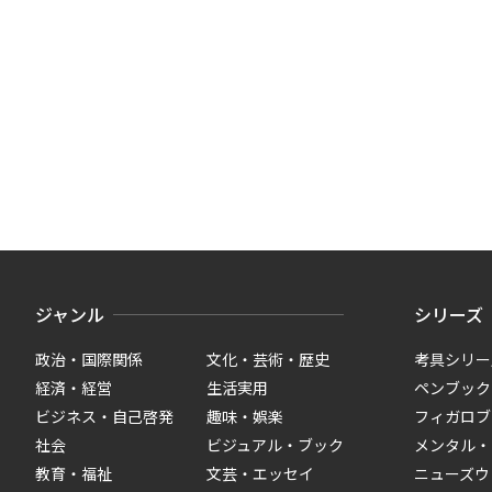
ジャンル
シリーズ
政治・国際関係
文化・芸術・歴史
考具シリー
経済・経営
生活実用
ペンブック
ビジネス・自己啓発
趣味・娯楽
フィガロブ
社会
ビジュアル・ブック
メンタル・
教育・福祉
文芸・エッセイ
ニューズウ