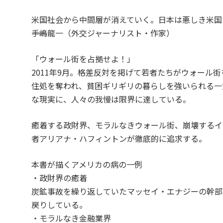
米国社会から中間層が消えていく。日本は悪しき米国
――手嶋龍一（外交ジャーナリスト・作家）
「ウォール街を占拠せよ！」
2011年9月。格差反対を掲げて若者たちがウォール
住処を奪われ、貧困ギリギリの暮らしを強いられる一
な現実に、人々の我慢は限界に達している。
癒着する政財界、モラルなきウォール街、崩壊するイン
者アリアナ・ハフィントンが徹底的に追求する。
本書が描くアメリカの病の一例
・政財界の癒着
炭鉱事故を繰り返していたマッセイ・エナジーの幹部
戻りしている。
・モラルなき金融業界