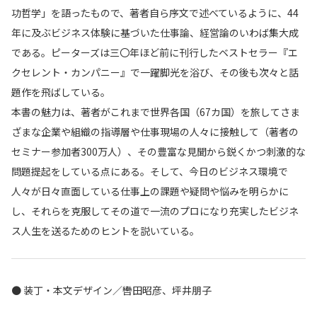
功哲学」を語ったもので、著者自ら序文で述べているように、44
年に及ぶビジネス体験に基づいた仕事論、経営論のいわば集大成
である。ピーターズは三〇年ほど前に刊行したベストセラー『エ
クセレント・カンパニー』で一躍脚光を浴び、その後も次々と話
題作を飛ばしている。
本書の魅力は、著者がこれまで世界各国（67カ国）を旅してさま
ざまな企業や組織の指導層や仕事現場の人々に接触して（著者の
セミナー参加者300万人）、その豊富な見聞から鋭くかつ刺激的な
問題提起をしている点にある。そして、今日のビジネス環境で
人々が日々直面している仕事上の課題や疑問や悩みを明らかに
し、それらを克服してその道で一流のプロになり充実したビジネ
ス人生を送るためのヒントを説いている。
● 装丁・本文デザイン／轡田昭彦、坪井朋子