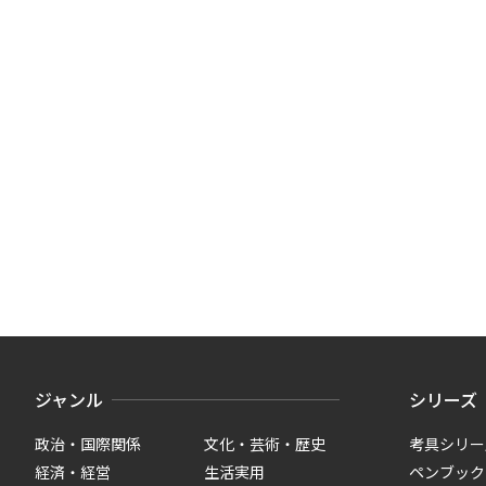
ジャンル
シリーズ
政治・国際関係
文化・芸術・歴史
考具シリー
経済・経営
生活実用
ペンブック