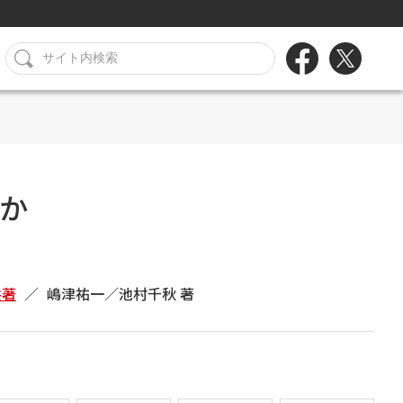
か
共著
嶋津祐一／池村千秋 著