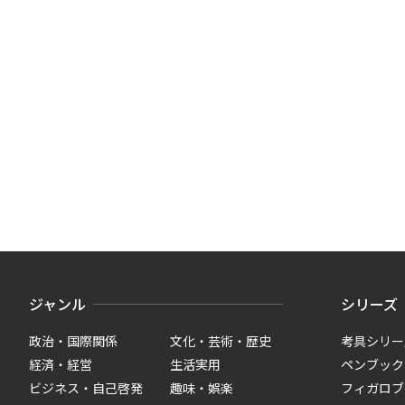
ジャンル
シリーズ
政治・国際関係
文化・芸術・歴史
考具シリー
経済・経営
生活実用
ペンブック
ビジネス・自己啓発
趣味・娯楽
フィガロブ