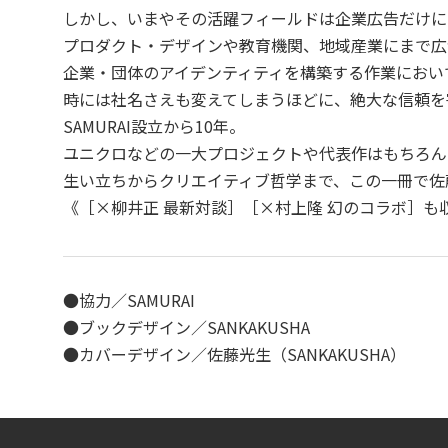
しかし、いまやその活躍フィールドは企業広告だけに
プロダクト・デザインや教育機関、地域産業にまで広
企業・団体のアイデンティティを構築する作業におい
時には社名さえも変えてしまうほどに、絶大な信頼を
SAMURAI設立から10年。
ユニクロなどの一大プロジェクトや代表作はもちろん
生い立ちからクリエイティブ哲学まで、この一冊で佐
《［×柳井正 最新対談］［×村上隆 幻のコラボ］も収
●協力／SAMURAI
●ブックデザイン／SANKAKUSHA
●カバーデザイン／佐藤光生（SANKAKUSHA）