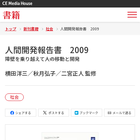
書籍
トップ
新刊書籍
社会
人間開発報告書 2009
人間開発報告書 2009
障壁を乗り越えて――人の移動と開発
横田洋三／秋月弘子／二宮正人 監修
社会
シェアする
ポストする
ブックマーク
メールで送る