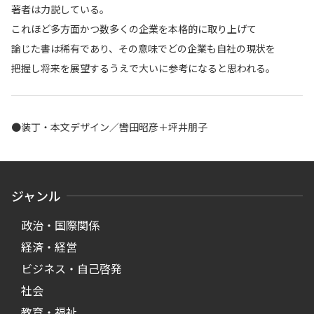
著者は力説している。
これほど多方面かつ数多くの企業を本格的に取り上げて
論じた書は稀有であり、その意味でどの企業も自社の現状を
把握し将来を展望するうえで大いに参考になると思われる。
●装丁・本文デザイン／轡田昭彦＋坪井朋子
ジャンル
政治・国際関係
経済・経営
ビジネス・自己啓発
社会
教育・福祉