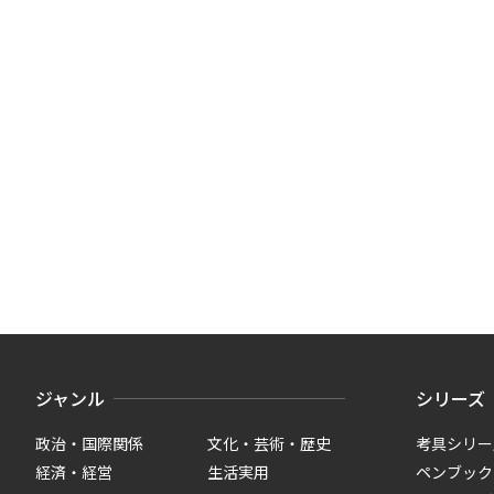
ジャンル
シリーズ
政治・国際関係
文化・芸術・歴史
考具シリー
経済・経営
生活実用
ペンブック