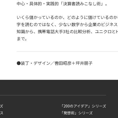
中心・具体的・実践的「決算書読みこなし術」。
いくら儲かっているのか、どのように儲けているのか
字を読むのではなく、少ない数字から企業のビジネス
知識から、携帯電話大手3社の比較分析、ユニクロと
まで。
●装丁・デザイン／轡田昭彦＋坪井朋子
ズ
「200のアイデア」シリーズ
ス
「発想術」シリーズ