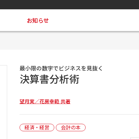
お知らせ
最小限の数字でビジネスを見抜く
決算書分析術
望月実／花房幸範 共著
経済・経営
会計の本