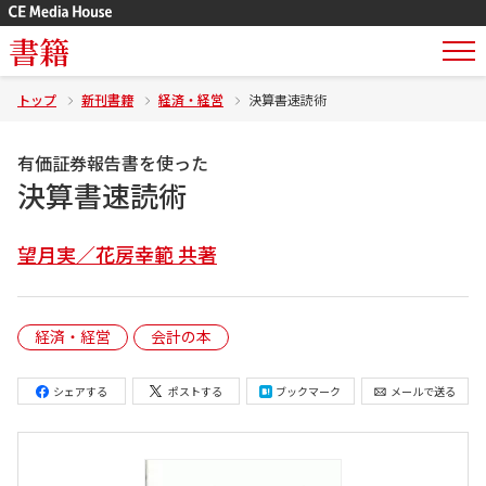
書籍
トップ
新刊書籍
経済・経営
決算書速読術
有価証券報告書を使った
決算書速読術
望月実／花房幸範 共著
経済・経営
会計の本
シェアする
ポストする
ブックマーク
メールで送る