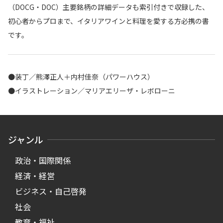
（DOCG・DOC）主要銘柄の詳細データも索引付きで収録した、
初心者からプロまで、イタリアワインと料理を愛する方必携の書
です。
●装丁／熊澤正人＋内村佳奈（パワーハウス）
●イラストレーション／マリアエリーザ・レボローニ
ジャンル
政治・国際関係
経済・経営
ビジネス・自己啓発
社会
教育・福祉