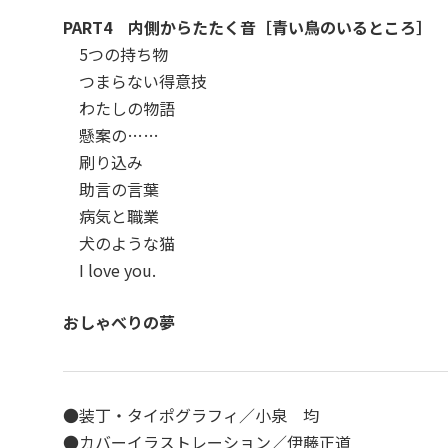
PART4 内側からたたく音［青い鳥のいるところ］
5つの持ち物
つまらない得意技
わたしの物語
懸案の……
刷り込み
助言の言葉
病気と職業
犬のような猫
I love you.
おしゃべりの夢
●装丁・タイポグラフィ／小泉 均
●カバーイラストレーション／伊藤正道