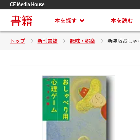
アステイオン
CD・DVD付きシリーズ
書籍
本を探す
本を読む
トップ
新刊書籍
趣味・娯楽
新装版おしゃ