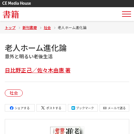
書籍
トップ
新刊書籍
社会
老人ホーム進化論
老人ホーム進化論
意外と明るい老後生活
日比野正己／佐々木由惠 著
社会
シェアする
ポストする
ブックマーク
メールで送る