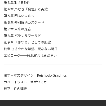
第３章生きる条件
第４章 声なき「発言」と英雄
第５章 明るい未来へ
第６章 差別解消カスケード
第７章 未来の足音
第８章 パラレルワールド
第９章 「御守り」としての歴史
終章 ささやかな希望、死なない明日
エピローグ──敗北宣言はまだ早い
装丁＋本文デザイン Keishodo Graphics
カバーイラスト オザワミカ
校正 竹内輝夫