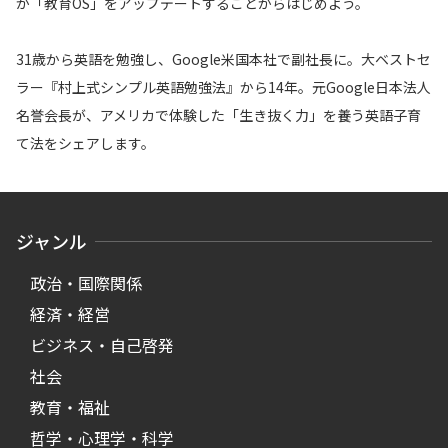
が「教育OS」をアップデートすることからはじめよう。
31歳から英語を勉強し、Google米国本社で副社長に。大ベストセ
ラー『村上式シンプル英語勉強法』から14年。元Google日本法人
名誉会長が、アメリカで体験した「生き抜く力」を養う英語子育
て法をシェアします。
ジャンル
政治・国際関係
経済・経営
ビジネス・自己啓発
社会
教育・福祉
哲学・心理学・科学