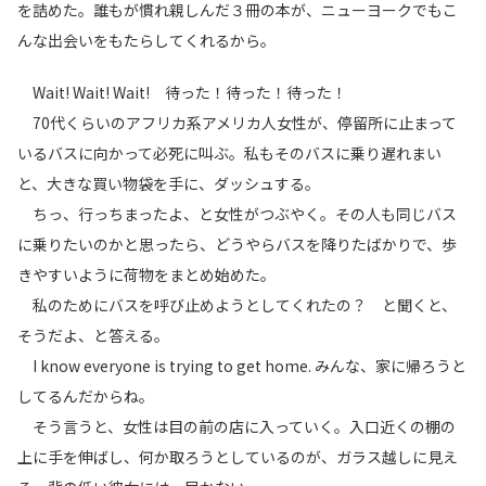
を詰めた。誰もが慣れ親しんだ３冊の本が、ニューヨークでもこ
んな出会いをもたらしてくれるから。
Wait! Wait! Wait! 待った！待った！待った！
70代くらいのアフリカ系アメリカ人女性が、停留所に止まって
いるバスに向かって必死に叫ぶ。私もそのバスに乗り遅れまい
と、大きな買い物袋を手に、ダッシュする。
ちっ、行っちまったよ、と女性がつぶやく。その人も同じバス
に乗りたいのかと思ったら、どうやらバスを降りたばかりで、歩
きやすいように荷物をまとめ始めた。
私のためにバスを呼び止めようとしてくれたの？ と聞くと、
そうだよ、と答える。
I know everyone is trying to get home. みんな、家に帰ろうと
してるんだからね。
そう言うと、女性は目の前の店に入っていく。入口近くの棚の
上に手を伸ばし、何か取ろうとしているのが、ガラス越しに見え