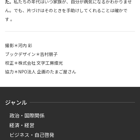
た。
私たちの年代はいつ家族が、自分が病気になるかわかりませ
ん。でも、片づけはそのときを手助けしてくれることは確かで
す 。
撮影＊河内 彩
ブックデザイン＊吉村朋子
校正＊株式会社 文字工房燦光
協力＊NPO法人 企画のたまご屋さん
ジャンル
政治・国際関係
経済・経営
ビジネス・自己啓発