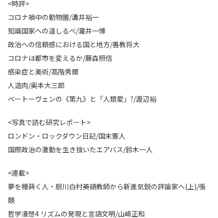
<時評>
コロナ禍中の動物園/溝井裕一
知識国家への道しるべ/瀧井一博
政治への信頼感における国と地方/善教将大
コロナは都市を変えるか/藤森照信
感染症と美術/高階秀爾
人造肉/奥本大三郎
ベートーヴェンの《第九》と「人類愛」?/渡辺裕
<写真で読む研究レポート>
ロンドン・ロックダウン日記/国末憲人
国際政治の激動を生き抜いたエアバス/鈴木一人
<連載>
夢を種蒔く人・厨川白村――英語教師から新進気鋭の評論家へ(上)/張
競
哲学漫想4 リズムの発現と言語文明/山崎正和