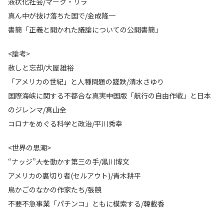
液状化社会/マーク・リラ
真ん中が抜け落ちた国で/金成隆一
書簡「正義と開かれた議論についての公開書簡」
<論考>
赦しと忘却/大屋雄裕
「アメリカの世紀」と人種問題の蹉跌/清水さゆり
国際海峡に関する不都合な真実――中国版「航行の自由作戦」と日本
のジレンマ/真山全
コロナをめぐる科学と政治/平川秀幸
<世界の思潮>
“ナッジ”――人を動かす第三の手/黒川博文
アメリカの裏切り者(セルアウト)/青木耕平
鳥かごのなかの作家たち/張競
不要不急事業「パチンコ」ともに模索する/韓載香