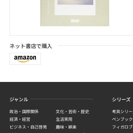
ネット書店で購入
ジャンル
シリーズ
政治・国際関係
文化・芸術・歴史
考具シリー
経済・経営
生活実用
ペンブック
ビジネス・自己啓発
趣味・娯楽
フィガロブ