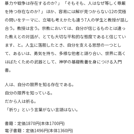
暴力や戦争は存在するのか? 」 「そもそも、人はなぜ等しく尊厳
を持つ存在なのか? 」 ほか、容易には解が見つからない12の究極
の問いをテーマに、立場も考えかたも違う7人の学生と教授が話し
合う。教授は言う。宗教においては、自分が信じるものとは違っ
た教えとの対話が、とても大切な平和的な態度であると信じてい
ます、と。人生に落胆したとき、自分を支える思想の一つとし
て、あるいは、勇気を持ち、多様な他者と語り合い、世界に高く
はばたくための武器として、神学の基礎教養を身につける入門
書。
人は、自分の限界を知る存在である。
自分の限界を知っている。
だから人は祈る。
「祈り」という言葉がない言語はない。
書籍：定価1870円(本体1700円)
電子書籍：定価1496円(本体1360円)