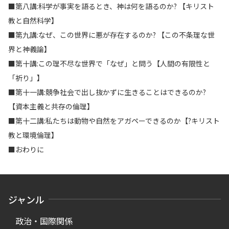
■第八講:科学が事実を語るとき、神は何を語るのか? 【キリスト
教と自然科学】
■第九講:なぜ、この世界に悪が存在するのか? 【この不条理な世
界と神義論】
■第十講:この理不尽な世界で「なぜ」と問う【人間の有限性と
「祈り」】
■第十一講:競争社会で出し抜かずに生きることはできるのか?
【資本主義と共存の倫理】
■第十二講:私たちは動物や自然をアガペーできるのか【?キリスト
教と環境倫理】
■おわりに
ジャンル
政治・国際関係