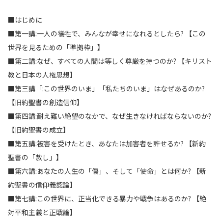
■はじめに
■第一講:一人の犠牲で、みんなが幸せになれるとしたら? 【この
世界を見るための「準拠枠」】
■第二講:なぜ、すべての人間は等しく尊厳を持つのか? 【キリスト
教と日本の人権思想】
■第三講「:この世界のいま」「私たちのいま」はなぜあるのか?
【旧約聖書の創造信仰】
■第四講:耐え難い絶望のなかで、なぜ生きなければならないのか?
【旧約聖書の成立】
■第五講:被害を受けたとき、あなたは加害者を許せるか? 【新約
聖書の「赦し」】
■第六講:あなたの人生の「傷」、そして「使命」とは何か? 【新
約聖書の信仰義認論】
■第七講:この世界に、正当化できる暴力や戦争はあるのか? 【絶
対平和主義と正戦論】