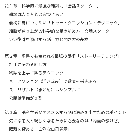
第１章 科学的に最強な雑談力「会話スターター」
雑談は人と人とのおつきあい
最初に身につけたい「トゥー・クエッション・テクニック」
雑談が盛り上がる科学的な話の始め方「会話スターター」
いい後味を演出する話し方と聞き方の基本
第２章 聖書でも使われる最強の話術「ストーリーテリング」
相手に伝わる話し方
物語を上手に語るテクニック
Ａ＝アクション（浮き沈み）で感情を揺さぶる
Ｒ＝リザルト（まとめ）はシンプルに
会話は準備が９割
第３章 脳科学者がオススメする話に深みを出すためのポイント
気になる人と親しくなるために必要なのは「内面の静けさ」
距離を縮める「自然な自己開示」