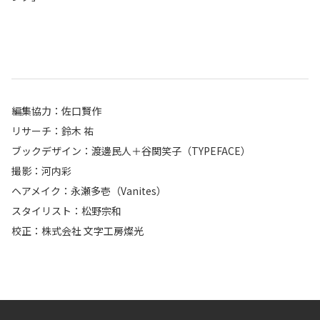
編集協力：佐口賢作
リサーチ：鈴木 祐
ブックデザイン：渡邊民人＋谷関笑子（TYPEFACE）
撮影：河内彩
ヘアメイク：永瀬多壱（Vanites）
スタイリスト：松野宗和
校正：株式会社 文字工房燦光