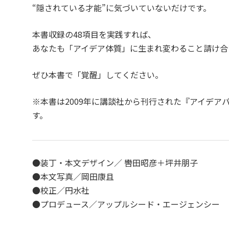
“隠されている才能”に気づいていないだけです。
本書収録の48項目を実践すれば、
あなたも「アイデア体質」に生まれ変わること請け合
ぜひ本書で「覚醒」してください。
※本書は2009年に講談社から刊行された『アイデ
す。
●装丁・本文デザイン／ 轡田昭彦＋坪井朋子
●本文写真／岡田康且
●校正／円水社
●プロデュース／アップルシード・エージェンシー