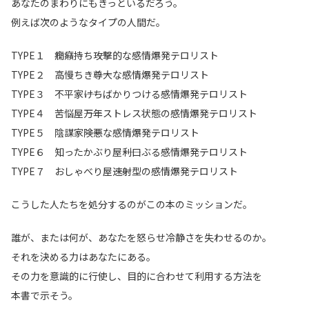
あなたのまわりにもきっといるだろう。
例えば次のようなタイプの人間だ。
TYPE１ 癇癪持ち――攻撃的な感情爆発テロリスト
TYPE２ 高慢ちき――尊大な感情爆発テロリスト
TYPE３ 不平家――けちばかりつける感情爆発テロリスト
TYPE４ 苦悩屋――万年ストレス状態の感情爆発テロリスト
TYPE５ 陰謀家――険悪な感情爆発テロリスト
TYPE６ 知ったかぶり屋――利口ぶる感情爆発テロリスト
TYPE７ おしゃべり屋――速射型の感情爆発テロリスト
こうした人たちを処分するのがこの本のミッションだ。
誰が、または何が、あなたを怒らせ冷静さを失わせるのか。
それを決める力はあなたにある。
その力を意識的に行使し、目的に合わせて利用する方法を
本書で示そう。