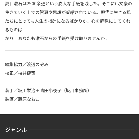
夏目漱石は2500余通という膨大な手紙を残した。そこには文豪の
生きていく上での智恵や思想が凝縮されている。現代に生きる私
たちにとっても人生の指針になるばかりか、心を静穏にしてくれ
るものば
かり。あなたも漱石からの手紙を受け取りませんか。
編集協力／渡辺のぞみ
校正／桜井健司
装丁／坂川栄治＋鳴田小夜子（坂川事務所）
装画／藤原なおこ
ジャンル