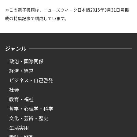
＊この電子書籍は、ニューズウィーク日本版2015年3月31日号掲
載の特集記事で構成しています。
ジャンル
政治・国際関係
経済・経営
ビジネス・自己啓発
社会
教育・福祉
哲学・心理学・科学
文化・芸術・歴史
生活実用