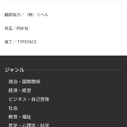
翻訳協力／（株）リベル
校正／円水社
装丁／ TYPEFACE
ジャンル
政治・国際関係
経済・経営
ビジネス・自己啓発
社会
教育・福祉
哲学・心理学・科学