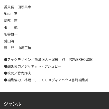
委員長 田所昌幸
池内 恵
苅部 直
張 競
細谷雄一
鷲田清一
顧 問 山崎正和
●ブックデザイン／熊澤正人＋尾形 忍（POWERHOUSE）
●翻訳協力／ジャネット・アシュビー
●校閲／竹内輝夫
●編集協力／林晟一、ＣＣＣメディアハウス書籍編集部
ジャンル