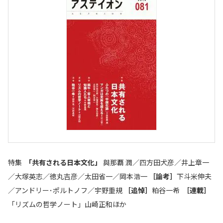
特集
「共有される日本文化」
與那覇 潤／四方田犬彦／井上章一
／大塚英志／徳丸吉彦／太田省一／岡本浩一
［論考］
下斗米伸夫
／アンドリー･ポルトノフ／宇野重規
［追悼］
粕谷一希
［連載］
「リズムの哲学ノート」山崎正和ほか