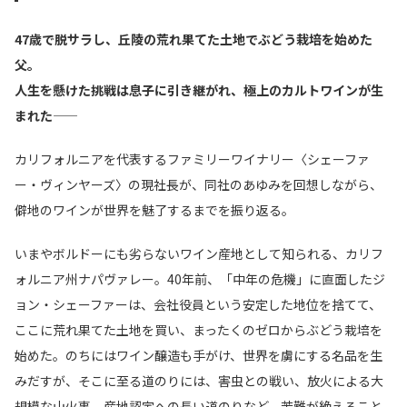
47歳で脱サラし、丘陵の荒れ果てた土地でぶどう栽培を始めた
父。
人生を懸けた挑戦は息子に引き継がれ、極上のカルトワインが生
まれた――
カリフォルニアを代表するファミリーワイナリー〈シェーファ
ー・ヴィンヤーズ〉の現社長が、同社のあゆみを回想しながら、
僻地のワインが世界を魅了するまでを振り返る。
いまやボルドーにも劣らないワイン産地として知られる、カリフ
ォルニア州ナパヴァレー。40年前、「中年の危機」に直面したジ
ョン・シェーファーは、会社役員という安定した地位を捨てて、
ここに荒れ果てた土地を買い、まったくのゼロからぶどう栽培を
始めた。のちにはワイン醸造も手がけ、世界を虜にする名品を生
みだすが、そこに至る道のりには、害虫との戦い、放火による大
規模な山火事、産地認定への長い道のりなど、苦難が絶えること