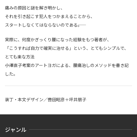
痛みの原因と謎を解き明かし、
それを引き起こす犯人をつかまえることから、
スタートしなくてはならないのである――。
実際に、何度かぎっくり腰になった経験をもつ著者が、
「こうすれば自力で確実に治せる」という、とてもシンプルで、
とても楽な方法
――小澤直子考案のアートヨガによる、腰痛治しのメソッド――を書き記
した。
装丁・本文デザイン／轡田昭彦＋坪井朋子
ジャンル