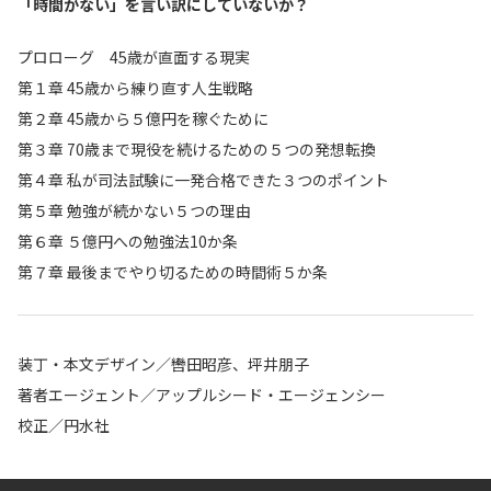
「時間がない」を言い訳にしていないか？
プロローグ 45歳が直面する現実
第１章 45歳から練り直す人生戦略
第２章 45歳から５億円を稼ぐために
第３章 70歳まで現役を続けるための５つの発想転換
第４章 私が司法試験に一発合格できた３つのポイント
第５章 勉強が続かない５つの理由
第６章 ５億円への勉強法10か条
第７章 最後までやり切るための時間術５か条
装丁・本文デザイン／轡田昭彦、坪井朋子
著者エージェント／アップルシード・エージェンシー
校正／円水社