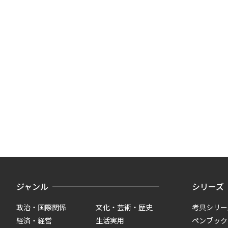
ジャンル
シリーズ
政治・国際関係
文化・芸術・歴史
考具シリー
経済・経営
生活実用
ペンブック