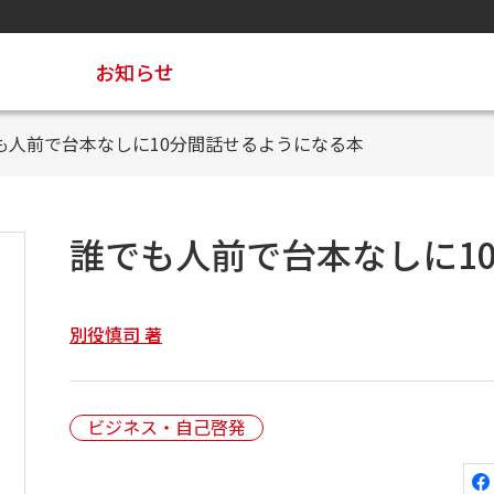
お知らせ
も人前で台本なしに10分間話せるようになる本
誰でも人前で台本なしに1
別役慎司 著
ビジネス・自己啓発