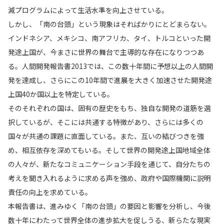
減プログラムによって生活水準を向上させている。
しかし、「南の台頭」という現象はそればかりにとどまらない。
インドネシア、メキシコ、南アフリカ、タイ、トルコといった開
発途上国が、今まさに世界の舞台で主導的な存在になりつつあ
る。人間開発報告書2013では、この数十年間に予想以上の人間開
発を達成し、さらにこの10年間で進展を大きく加速させた開発途
上国40か国以上を特定している。
そのそれぞれの国は、固有の歴史をもち、独自な開発の道筋を選
択しているが、そこには共通する特徴があり、さらには多くの
国々が共通の課題に直面している。また、互いの結びつきを強
め、相互依存を深めてもいる。そして世界の開発途上国地域全体
の人々が、新たなコミュニケーション手段を通じて、自分たちの
考えを聞き入れるように求める声を強め、政府や国際機関に説明
責任の向上を求めている。
本報告書は、進みゆく「南の台頭」の要因と影響を分析し、今後
数十年にわたって世界全体の進歩拡大を促しうる、新らたな現実