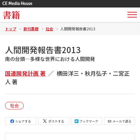
書籍
トップ
新刊書籍
社会
人間開発報告書2013
人間開発報告書2013
南の台頭―多様な世界における人間開発
国連開発計画 著
横田洋三・秋月弘子・二宮正
人 著
社会
シェアする
ポストする
ブックマーク
メールで送る