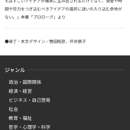
えばすごいアイデアが確実に生み出されるだけでなく、資金や時
間や労力をつぎ込むべきアイデアの選択に迷いの入り込む余地が
ない。」――本書「プロローグ」より
●装丁・本文デザイン／轡田昭彦、坪井朋子
ジャンル
政治・国際関係
経済・経営
ビジネス・自己啓発
社会
教育・福祉
哲学・心理学・科学