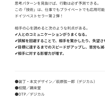
思考パターンを見抜けば、行動は必ず予測できる。
この「技術」は、仕事でもプライベートでも応用可能
ドイツベストセラー第２弾！
相手の心を読めると次のような利点がある。
✔人とのコミュニケーションがうまくなる。
✔誤解を回避することで、相手を驚かしたり、
失望さ
✔目標に達するまでのスピードがアップし、苦労も減
✔相手に対する影響力が増す。
●装丁・本文デザイン／萩原弦一郎（デジカル）
●校閲／鷗来堂
●DTP／デジカル