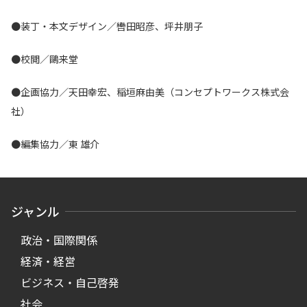
●装丁・本文デザイン／轡田昭彦、坪井朋子
●校閲／鷗来堂
●企画協力／天田幸宏、稲垣麻由美（コンセプトワークス株式会
社）
●編集協力／東 雄介
ジャンル
政治・国際関係
経済・経営
ビジネス・自己啓発
社会