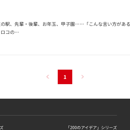
道の駅、先輩・後輩、お年玉、甲子園……「こんな言い方があ
ウロコの…
1
ズ
「200のアイデア」シリーズ