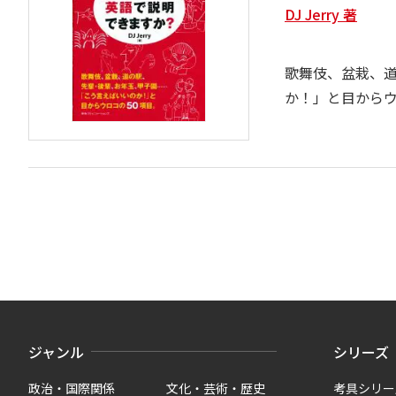
DJ Jerry 著
歌舞伎、盆栽、
か！」と目から
ジャンル
シリーズ
政治・国際関係
文化・芸術・歴史
考具シリー