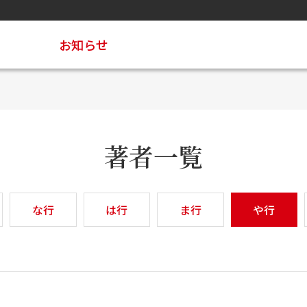
お知らせ
著者一覧
な行
は行
ま行
や行