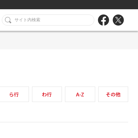
ら行
わ行
A-Z
その他