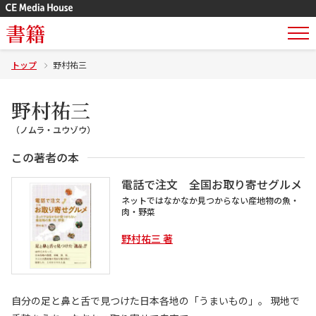
書籍
トップ
野村祐三
野村祐三
（ノムラ・ユウゾウ）
この著者の本
電話で注文 全国お取り寄せグルメ
ネットではなかなか見つからない産地物の魚・
肉・野菜
野村祐三 著
自分の足と鼻と舌で見つけた日本各地の「うまいもの」。 現地で