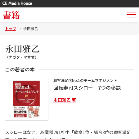
書籍
トップ
永田雅乙
永田雅乙
（ナガタ・マサオ）
この著者の本
顧客満足度No.1のチームマネジメント
回転寿司スシロー 7つの秘訣
永田雅乙 著
スシローはなぜ、29業種291社中「飲食1位・総合3位の顧客満足